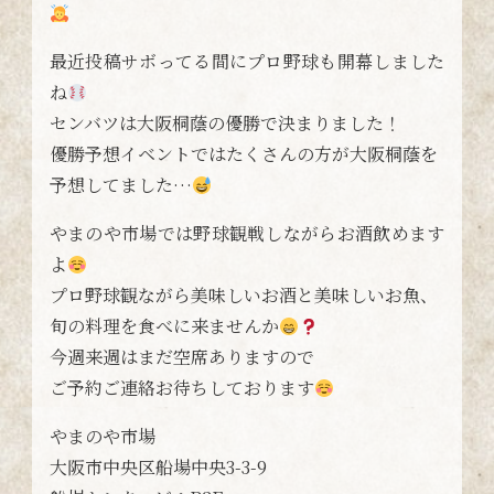
最近投稿サボってる間にプロ野球も開幕しました
ね
センバツは大阪桐蔭の優勝で決まりました！
優勝予想イベントではたくさんの方が大阪桐蔭を
予想してました…
やまのや市場では野球観戦しながらお酒飲めます
よ
プロ野球観ながら美味しいお酒と美味しいお魚、
旬の料理を食べに来ませんか
今週来週はまだ空席ありますので
ご予約ご連絡お待ちしております
やまのや市場
大阪市中央区船場中央3-3-9