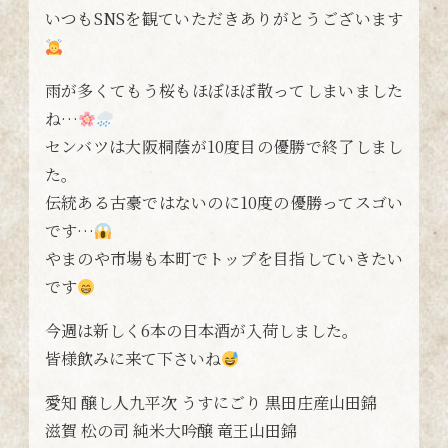
いつもSNSを観ていただきありがとうございます
雨が多くてもう桜もほぼほぼ散ってしまいました
ね…
センバツは大阪桐蔭が10度目の優勝で終了しまし
た。
伝統ある古豪ではないのに10度の優勝ってスゴい
です…
やまのや市場も本町でトップを目指していきたい
です
今週は新しく6本の日本酒が入荷しました。
皆様飲みに来て下さいね
愛知 醸し人九平次 うすにごり 黒田庄産山田錦
滋賀 松の司 純米大吟醸 竜王山田錦