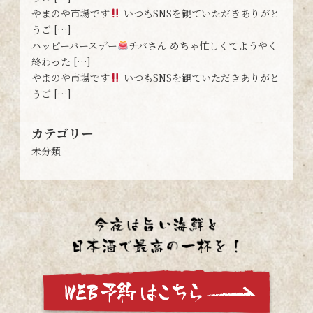
やまのや市場です
いつもSNSを観ていただきありがと
うご […]
ハッピーバースデー
チバさん めちゃ忙しくてようやく
終わった […]
やまのや市場です
いつもSNSを観ていただきありがと
うご […]
カテゴリー
未分類