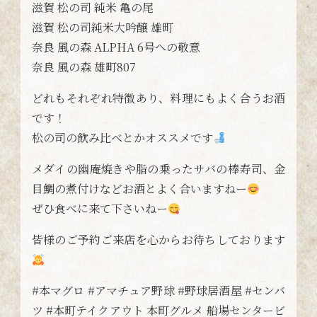
滋賀 松の司 純米 亀の尾
滋賀 松の司純米大吟醸 雄町
奈良 風の森 ALPHA 6号への敬意
奈良 風の森 雄町807
どれもそれぞれ特徴あり、料理にもよく合うお酒
です！
松の司の飲み比べとかオススメです
メダイの幽庵焼きや脂の乗ったサバの棒寿司、金
目鯛の煮付けなどお酒とよく合いますねー
ぜひ食べに来て下さいねー
皆様のご予約ご来店を心からお待ちしております
#本マグロ #アマチュア野球 #野球居酒屋 #センバ
ツ #本町テイクアウト 本町グルメ 船場センタービ