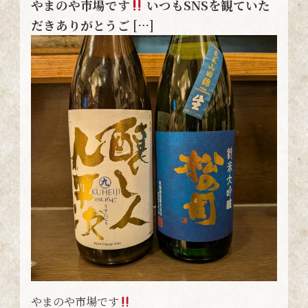
やまのや市場です
いつもSNSを観ていた
だきありがとうご […]
やまのや市場です