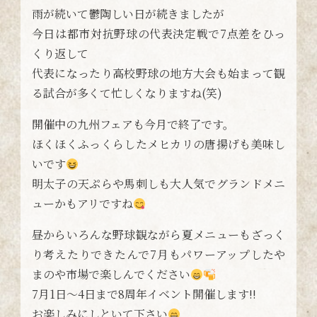
雨が続いて鬱陶しい日が続きましたが
今日は都市対抗野球の代表決定戦で7点差をひっ
くり返して
代表になったり高校野球の地方大会も始まって観
る試合が多くて忙しくなりますね(笑)
開催中の九州フェアも今月で終了です。
ほくほくふっくらしたメヒカリの唐揚げも美味し
いです
明太子の天ぷらや馬刺しも大人気でグランドメニ
ューかもアリですね
昼からいろんな野球観ながら夏メニューもざっく
り考えたりできたんで7月もパワーアップしたや
まのや市場で楽しんでください
7月1日〜4日まで8周年イベント開催します!!
お楽しみにしといて下さい