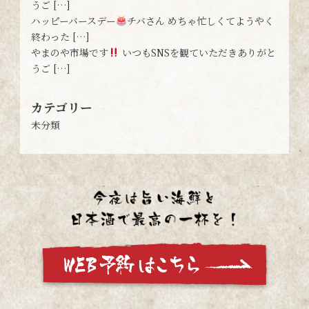
うご […]
ハッピーバースデー
チバさん めちゃ忙しくてようやく
終わった […]
やまのや市場です
いつもSNSを観ていただきありがと
うご […]
カテゴリー
未分類